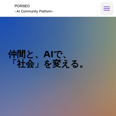
PORSEO
~AI Community Platform~
仲間と、AIで、
「社会」を変える。